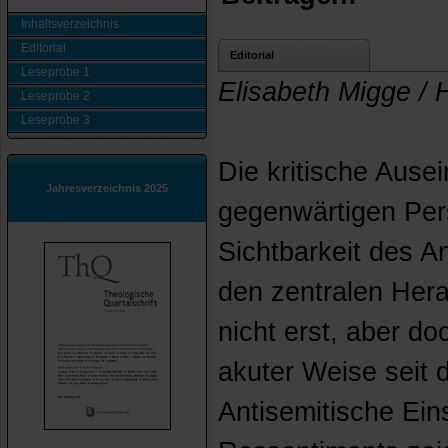
Inhaltsverzeichnis
Editorial
Editorial
Leseprobe 1
Elisabeth Migge / 
Leseprobe 2
Leseprobe 3
Die kritische Ause
Jahresverzeichnis 2025
gegenwärtigen Per
Sichtbarkeit des A
den zentralen Hera
nicht erst, aber d
akuter Weise seit 
Antisemitische Ein