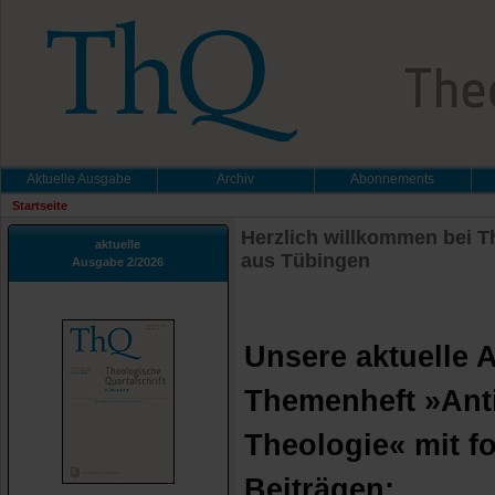
Aktuelle Ausgabe
Archiv
Abonnements
Startseite
Herzlich willkommen bei Th
aktuelle
aus Tübingen
Ausgabe 2/2026
Unsere aktuelle 
Themenheft »Ant
Theologie« mit f
Beiträgen: