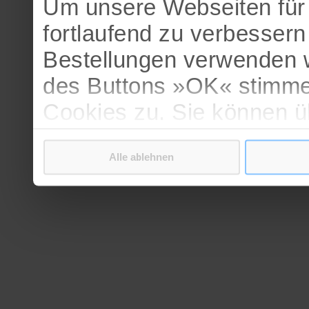
Um unsere Webseiten für 
fortlaufend zu verbesser
Bestellungen verwenden w
des Buttons »OK« stimme
Cookies zu. Sie können 
verschiedenen Cookies ak
Alle ablehnen
bestätigen.
Weitere Informationen erh
Datenschutzerklärung
.