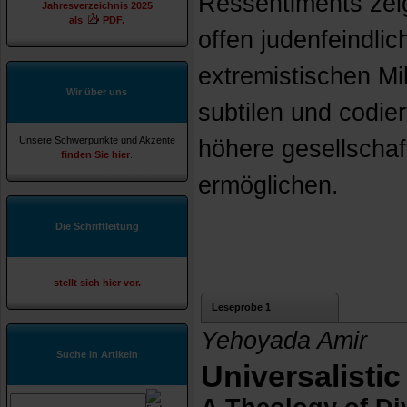
Ressentiments zeig
Jahresverzeichnis 2025
als
PDF.
offen judenfeindli
extremistischen Mi
Wir über uns
subtilen und codie
Unsere Schwerpunkte und Akzente
höhere gesellschaf
finden Sie hier
.
ermöglichen.
Die Schriftleitung
stellt sich hier vor.
Leseprobe 1
Yehoyada Amir
Suche in Artikeln
Universalistic